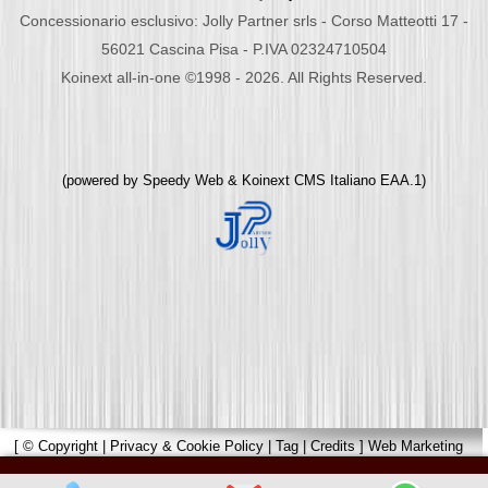
Concessionario esclusivo: Jolly Partner srls - Corso Matteotti 17 -
56021 Cascina Pisa - P.IVA 02324710504
Koinext all-in-one ©1998 - 2026. All Rights Reserved.
(powered by
Speedy Web
&
Koinext CMS Italiano
EAA.1)
[
© Copyright
|
Privacy & Cookie Policy
|
Tag
|
Credits
]
Web Marketing
Pisa
powered by
Pisa Online
|
Hotels Web
|
Italia Search
|
Network Portali