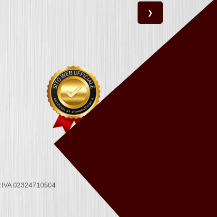
❯
 P.IVA 02324710504