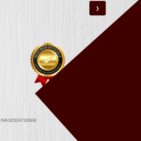
❯
 P.IVA 02324710504