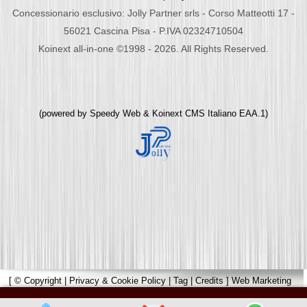
Concessionario esclusivo: Jolly Partner srls - Corso Matteotti 17 -
56021 Cascina Pisa - P.IVA 02324710504
Koinext all-in-one ©1998 - 2026. All Rights Reserved.
(powered by
Speedy Web
&
Koinext CMS Italiano
EAA.1)
[
© Copyright
|
Privacy & Cookie Policy
|
Tag
|
Credits
]
Web Marketing
Pisa
powered by
Pisa Online
|
Hotels Web
|
Italia Search
|
Network Portali