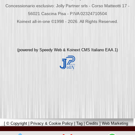
Concessionario esclusivo: Jolly Partner srls - Corso Matteotti 17 -
56021 Cascina Pisa - P.IVA 02324710504
Koinext all-in-one ©1998 - 2026. All Rights Reserved.
(powered by
Speedy Web
&
Koinext CMS Italiano
EAA.1)
[
© Copyright
|
Privacy & Cookie Policy
|
Tag
|
Credits
]
Web Marketing
Pisa
powered by
Pisa Online
|
Hotels Web
|
Italia Search
|
Network Portali