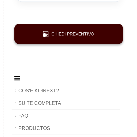
in-
all-
in-
in-
one
in-
one
one
one
CHIEDI PREVENTIVO
COS'È KOINEXT?
SUITE COMPLETA
FAQ
PRODUCTOS