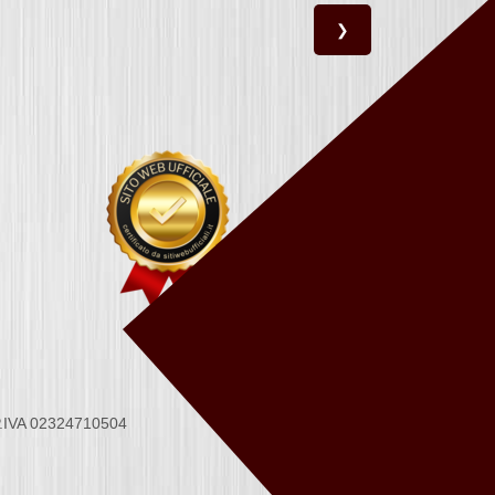
❯
 P.IVA 02324710504