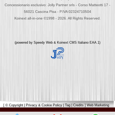
Concessionario esclusivo: Jolly Partner srls - Corso Matteotti 17 -
56021 Cascina Pisa - P.IVA 02324710504
Koinext all-in-one ©1998 - 2026. All Rights Reserved.
(powered by
Speedy Web
&
Koinext CMS Italiano
EAA.1)
[
© Copyright
|
Privacy & Cookie Policy
|
Tag
|
Credits
]
Web Marketing
Pisa
powered by
Pisa Online
|
Hotels Web
|
Italia Search
|
Network Portali