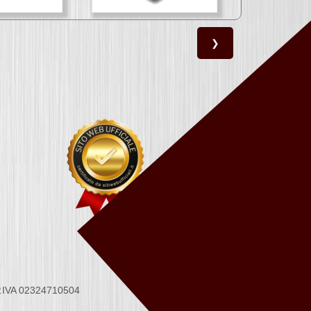
❯
 P.IVA 02324710504