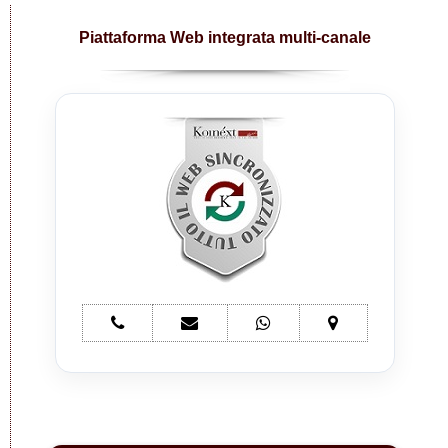
Piattaforma Web integrata multi-canale
telefono
e-
whatsapp
mappa
Koinext
mail
Koinext
Koinext
all-
Koinext
all-
all-
in-
all-
in-
in-
one
in-
one
one
one