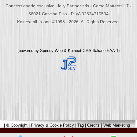
Concessionario esclusivo: Jolly Partner srls - Corso Matteotti 17 -
56021 Cascina Pisa - P.IVA 02324710504
Koinext all-in-one ©1998 - 2026. All Rights Reserved.
(powered by
Speedy Web
&
Koinext CMS Italiano
EAA.1)
[
© Copyright
|
Privacy & Cookie Policy
|
Tag
|
Credits
]
Web Marketing
Pisa
powered by
Pisa Online
|
Hotels Web
|
Italia Search
|
Network Portali