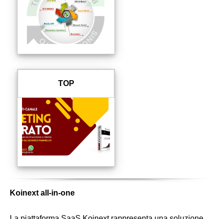
TOP
Koinext all-in-one
La piattaforma SaaS Koinext rappresenta una soluzione