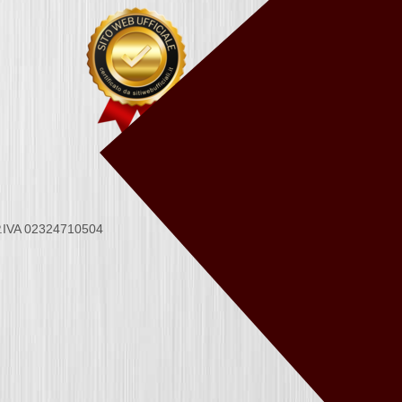
 P.IVA 02324710504